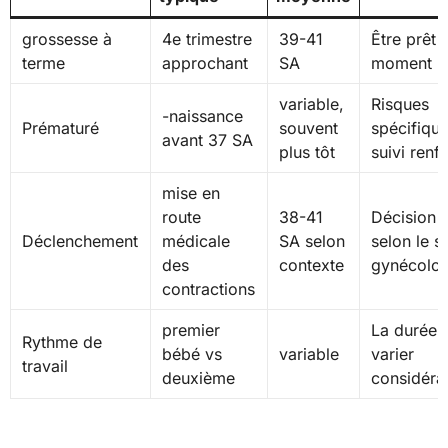
grossesse à
4e trimestre
39-41
Être prêt 
terme
approchant
SA
moment
variable,
Risques
-naissance
Prématuré
souvent
spécifique
avant 37 SA
plus tôt
suivi renf
mise en
route
38-41
Décision p
Déclenchement
médicale
SA selon
selon le su
des
contexte
gynécolo
contractions
premier
La durée 
Rythme de
bébé vs
variable
varier
travail
deuxième
considéra