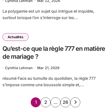
Cynthia Lehman
Mar 22, 2026
La polygamie est un sujet qui intrigue et inquiète,
surtout lorsque l’on s’interroge sur les...
Actualités
Qu’est-ce que la règle 777 en matière
de mariage ?
Cynthia Lehman
Mar 21, 2026
résumé Face au tumulte du quotidien, la règle 777
s’impose comme une boussole simple et,...
Pagination
1
2
…
26
des