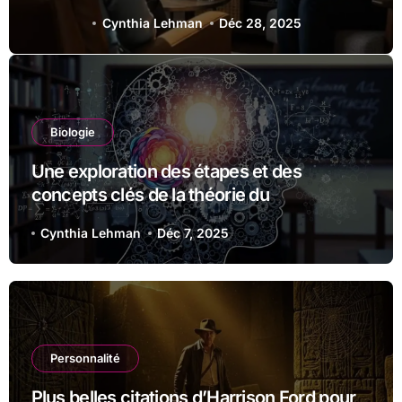
risque, les facteurs
Cynthia Lehman
Déc 28, 2025
protecteurs et les ressources
disponibles
Biologie
Une exploration des étapes et des
concepts clés de la théorie du
développement cognitif de Piaget
Cynthia Lehman
Déc 7, 2025
Personnalité
Plus belles citations d’Harrison Ford pour