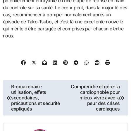
potentiellement effrayante en une étape de reprise en main
du contrôle sur sa santé. Le cœur peut, dans la majorité des
cas, recommencer à pomper normalement après un
épisode de Tako‑Tsubo, et c’est là une excellente nouvelle
qui mérite d’être partagée et comprises par chacun d’entre
nous.
Navigation
Bromazepam :
Comprendre et gérer la
utilisation, effets
cardiophobie pour
de
secondaires,
mieux vivre avec la
précautions et sécurité
peur des crises
l’article
expliqués
cardiaques