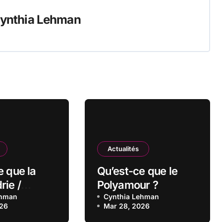
ynthia Lehman
Actualités
e que la
Qu’est-ce que le
ie /
Polyamour ?
ie ?
ehman
Cynthia Lehman
026
Mar 28, 2026