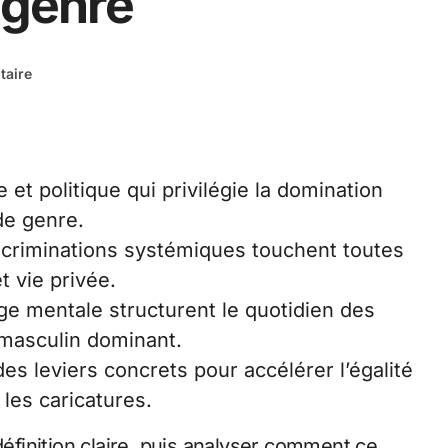
 genre
aire
 et politique qui privilégie la domination
de genre.
scriminations systémiques touchent toutes
t vie privée.
rge mentale structurent le quotidien des
masculin dominant.
es leviers concrets pour accélérer l’égalité
 les caricatures.
définition claire, puis analyser comment ce