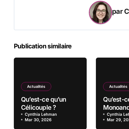
par
C
Publication similaire
Actualités
Actualités
Qu’est-ce qu’un
Qu’est-c
Célicouple ?
Monoandr
Cynthia Lehman
Monogyn
Cynthia L
Mar 30, 2026
Mar 29, 2