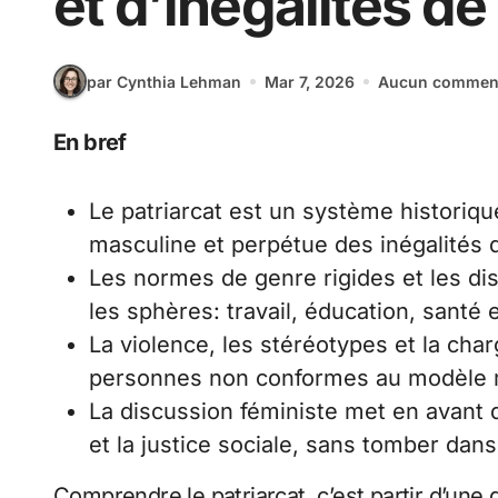
et d’inégalités de
par Cynthia Lehman
Mar 7, 2026
Aucun comment
En bref
Le patriarcat est un système historique
masculine et perpétue des inégalités 
Les normes de genre rigides et les di
les sphères: travail, éducation, santé e
La violence, les stéréotypes et la cha
personnes non conformes au modèle 
La discussion féministe met en avant d
et la justice sociale, sans tomber dans
Comprendre le patriarcat, c’est partir d’une 