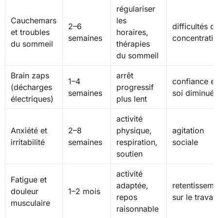
régulariser
Cauchemars
les
2–6
difficultés d
et troubles
horaires,
semaines
concentrati
du sommeil
thérapies
du sommeil
Brain zaps
arrêt
1–4
confiance e
(décharges
progressif
semaines
soi diminué
électriques)
plus lent
activité
Anxiété et
2–8
physique,
agitation
irritabilité
semaines
respiration,
sociale
soutien
activité
Fatigue et
adaptée,
retentisseme
douleur
1–2 mois
repos
sur le travail
musculaire
raisonnable