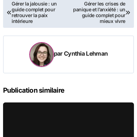
Navigation
Gérer la jalousie : un
Gérer les crises de
guide complet pour
panique et l’anxiété : un
de
retrouver la paix
guide complet pour
intérieure
mieux vivre
l’article
par
Cynthia Lehman
Publication similaire