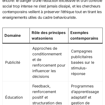
encore: le danger d’une réduction excessive et d’un contrôle
social trop intense ne s’est jamais dissipé, et les chercheurs
contemporains veillent à préserver l’éthique tout en tirant les
enseignements utiles du cadre behaviouriste.
Rôle des principes
Exemples
Domaine
watsoniens
contemporains
Approches de
Campagnes
conditionnement
publicitaires
et de
Publicité
basées sur le
renforcement pour
stimulus-
influencer les
réponse
décisions
Feedback,
Programmes
renforcement
d’apprentissage
Éducation
positif et
adaptatif et
structuration des
gestion de