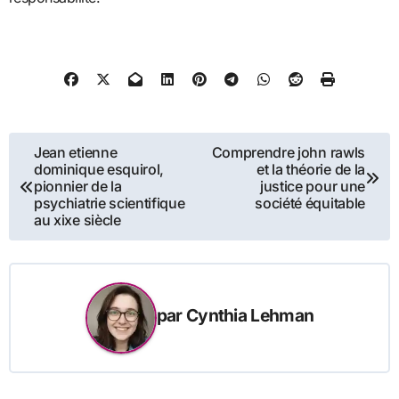
Navigation
Jean etienne
Comprendre john rawls
dominique esquirol,
et la théorie de la
de
pionnier de la
justice pour une
psychiatrie scientifique
société équitable
l’article
au xixe siècle
par
Cynthia Lehman