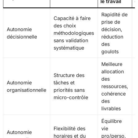
le travail
c
Rapidité de
Capacité à faire
prise de
des choix
Autonomie
décision,
d
méthodologiques
décisionnelle
réduction
p
sans validation
des
systématique
goulots
Meilleure
allocation
Structure des
des
Autonomie
tâches et
ressources,
d
organisationnelle
priorités sans
cohérence
r
micro-contrôle
des
livrables
Équilibre
Flexibilité des
vie
d
Autonomie
horaires et du
pro/perso,
t