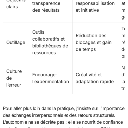
transparence
responsabilisation
att
clairs
des résultats
et initiative
mi
ge
Te
Outils
Réduction des
mo
collaboratifs et
Outillage
blocages et gain
rés
bibliothèques de
de temps
de
ressources
pr
No
Culture
Encourager
Créativité et
d’
de
l’expérimentation
adaptation rapide
la
l’erreur
tri
Pour aller plus loin dans la pratique, j’insiste sur l’importance
des échanges interpersonnels et des retours structurels.
L’autonomie ne se décrète pas : elle se nourrit de confiance