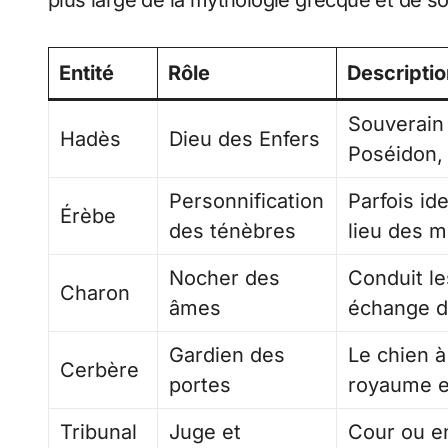
plus large de la mythologie grecque et de so
Entité
Rôle
Descripti
Souverain 
Hadès
Dieu des Enfers
Poséidon, 
Personnification
Parfois id
Érèbe
des ténèbres
lieu des m
Nocher des
Conduit le
Charon
âmes
échange d
Gardien des
Le chien à
Cerbère
portes
royaume e
Tribunal
Juge et
Cour ou en