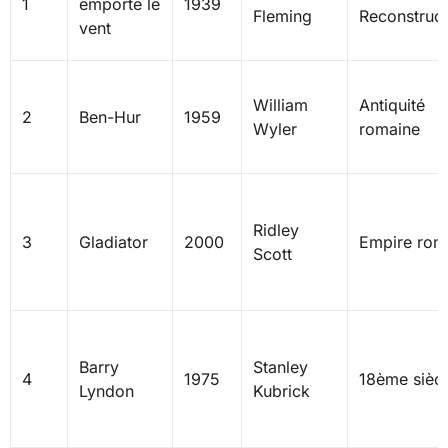
1
emporte le
1939
Fleming
Reconstruct
vent
William
Antiquité
2
Ben-Hur
1959
Wyler
romaine
Ridley
3
Gladiator
2000
Empire rom
Scott
Barry
Stanley
4
1975
18ème siècl
Lyndon
Kubrick