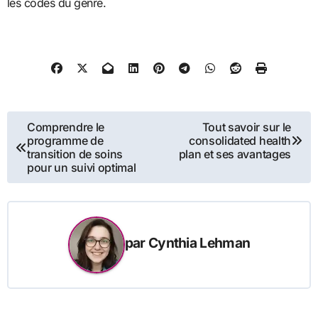
les codes du genre.
Navigation
Comprendre le
Tout savoir sur le
programme de
consolidated health
de
transition de soins
plan et ses avantages
pour un suivi optimal
l’article
par
Cynthia Lehman