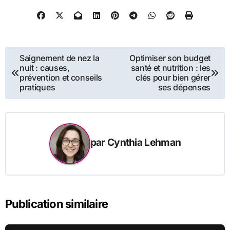
Navigation
Saignement de nez la
Optimiser son budget
nuit : causes,
santé et nutrition : les
de
prévention et conseils
clés pour bien gérer
pratiques
ses dépenses
l’article
par
Cynthia Lehman
Publication similaire