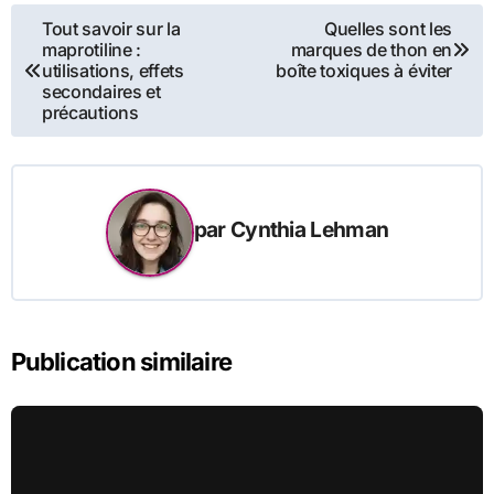
Navigation
Tout savoir sur la
Quelles sont les
maprotiline :
marques de thon en
de
utilisations, effets
boîte toxiques à éviter
secondaires et
l’article
précautions
par
Cynthia Lehman
Publication similaire