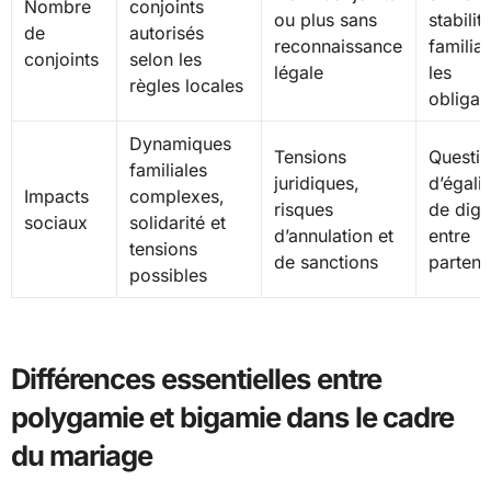
Nombre
conjoints
ou plus sans
stabilit
de
autorisés
reconnaissance
familial
conjoints
selon les
légale
les
règles locales
obligat
Dynamiques
Tensions
Questi
familiales
juridiques,
d’égalit
Impacts
complexes,
risques
de dign
sociaux
solidarité et
d’annulation et
entre
tensions
de sanctions
partena
possibles
Différences essentielles entre
polygamie et bigamie dans le cadre
du mariage