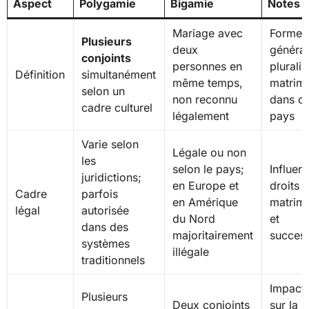
Aspect
Polygamie
Bigamie
Notes
Mariage avec
Forme
Plusieurs
deux
général
conjoints
personnes en
plurali
Définition
simultanément
même temps,
matrimo
selon un
non reconnu
dans ce
cadre culturel
légalement
pays
Varie selon
Légale ou non
les
selon le pays;
Influen
juridictions;
en Europe et
droits
Cadre
parfois
en Amérique
matrim
légal
autorisée
du Nord
et
dans des
majoritairement
succes
systèmes
illégale
traditionnels
Impact 
Plusieurs
Deux conjoints
sur la