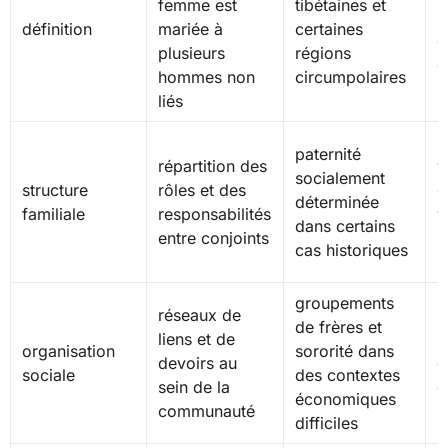
femme est
tibétaines et
s
définition
mariée à
certaines
d
plusieurs
régions
é
hommes non
circumpolaires
liés
p
paternité
répartition des
v
socialement
structure
rôles et des
c
déterminée
familiale
responsabilités
v
dans certains
entre conjoints
(
cas historiques
p
groupements
réseaux de
l
de frères et
liens et de
l
organisation
sororité dans
devoirs au
d
sociale
des contextes
sein de la
é
économiques
communauté
p
difficiles