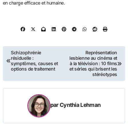
en charge efficace et humaine.
Navigation
Schizophrénie
Représentation
résiduelle :
lesbienne au cinéma et
de
symptômes, causes et
à la télévision : 10 films
options de traitement
et séries qui brisent les
l’article
stéréotypes
par
Cynthia Lehman