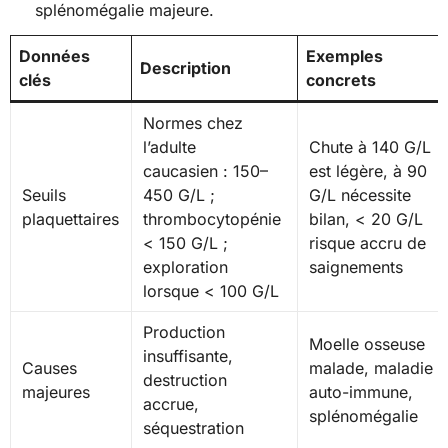
splénomégalie majeure.
Données
Exemples
Description
clés
concrets
Normes chez
l’adulte
Chute à 140 G/L
caucasien : 150–
est légère, à 90
Seuils
450 G/L ;
G/L nécessite
plaquettaires
thrombocytopénie
bilan, < 20 G/L
< 150 G/L ;
risque accru de
exploration
saignements
lorsque < 100 G/L
Production
Moelle osseuse
insuffisante,
Causes
malade, maladie
destruction
majeures
auto-immune,
accrue,
splénomégalie
séquestration