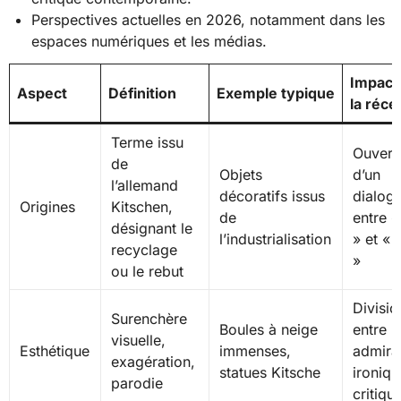
Perspectives actuelles en 2026, notamment dans les
espaces numériques et les médias.
Impact
Aspect
Définition
Exemple typique
la réce
Terme issu
Ouvert
de
Objets
d’un
l’allemand
décoratifs issus
dialog
Origines
Kitschen,
de
entre «
désignant le
l’industrialisation
» et « 
recyclage
»
ou le rebut
Divisio
Surenchère
Boules à neige
entre
visuelle,
Esthétique
immenses,
admira
exagération,
statues Kitsche
ironiqu
parodie
critiqu