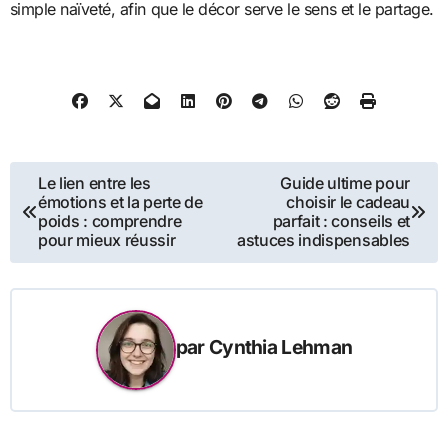
simple naïveté, afin que le décor serve le sens et le partage.
Navigation
Le lien entre les
Guide ultime pour
émotions et la perte de
choisir le cadeau
de
poids : comprendre
parfait : conseils et
pour mieux réussir
astuces indispensables
l’article
par
Cynthia Lehman