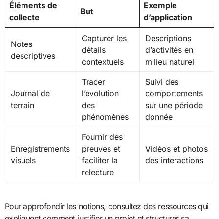
Éléments de
Exemple
But
collecte
d’application
Capturer les
Descriptions
Notes
détails
d’activités en
descriptives
contextuels
milieu naturel
Tracer
Suivi des
Journal de
l’évolution
comportements
terrain
des
sur une période
phénomènes
donnée
Fournir des
Enregistrements
preuves et
Vidéos et photos
visuels
faciliter la
des interactions
relecture
Pour approfondir les notions, consultez des ressources qui
expliquent comment justifier un projet et structurer sa