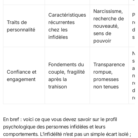
Narcissisme,
Caractéristiques
Pa
recherche de
Traits de
récurrentes
ré
nouveauté,
personnalité
chez les
di
sens de
infidèles
s’
pouvoir
Ni
sé
Fondements du
Transparence
af
Confiance et
couple, fragilité
rompue,
né
engagement
après la
promesses
re
trahison
non tenues
du
re
En bref : voici ce que vous devez savoir sur le profil
psychologique des personnes infidèles et leurs
comportements. L’infidélité n’est pas un simple écart isolé ;