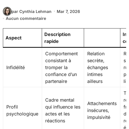
par Cynthia Lehman
Mar 7, 2026
Aucun commentaire
Description
Im
Aspect
rapide
co
Comportement
Relation
Ré
consistant à
secrète,
sé
Infidélité
tromper la
échanges
ru
confiance d’un
intimes
po
partenaire
ailleurs
li
Tr
Cadre mental
re
Attachements
Profil
qui influence les
fr
insécures,
psychologique
actes et les
di
impulsivité
réactions
ré
ém