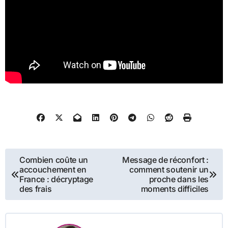
Navigation
Combien coûte un
Message de réconfort :
accouchement en
comment soutenir un
de
France : décryptage
proche dans les
des frais
moments difficiles
l’article